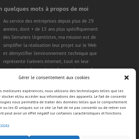
n quelques mots à propos de moi
Au service des entreprises depuis plus de 29
années, dont + de 15 ans plus spécifiquement
des Serruriers Urgentistes, ma mission est de
simplifier la réalisation leur projet sur le Web
et démystifier l’environnement technique que
représente l’univers internet, tout en leur
permettant de construire leurs présences de
façon efficace, durable et autonome.
Gérer le consentement aux cookies
les meilleures expériences, nous utilisons des technologies telles que les
 stocker et/ou accéder aux informations des appareils. Le fait de consentir
uivre mon activité sur les réseaux
ologies nous permettra de traiter des données telles que le comportement
ociaux
n ou les ID uniques sur ce site. Le fait de ne pas consentir ou de retirer son
 peut avoir un effet négatif sur certaines caractéristiques et fonctions.
rvices