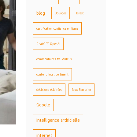
blog
Bourges
Brest
certification confiance en ligne
ChatGPT OpenAI
commentaires frauduleux
contenu local pertinent
décisions éclairées
faux Serrurier
Google
intelligence artificielle
internet