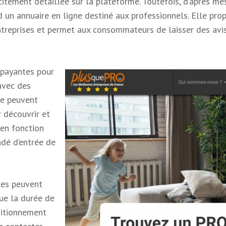
citement détaillée sur la plateforme. Toutefois, d’après me
d un annuaire en ligne destiné aux professionnels. Elle pro
treprises et permet aux consommateurs de laisser des avis
 payantes pour
 avec des
ne peuvent
r découvrir et
en fonction
dé d’entrée de
ntes peuvent
que la durée de
sitionnement