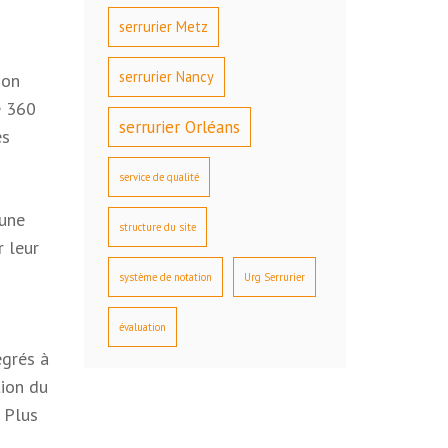
serrurier Metz
serrurier Nancy
son
e 360
serrurier Orléans
es
service de qualité
 une
structure du site
r leur
système de notation
Urg Serrurier
évaluation
égrés à
tion du
 Plus