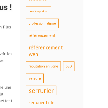
première position
professionnalisme
n Plus
référencement
référencement
web
rir les
per
réputation en ligne
SEO
serrure
re une
serrurier
la
mettent
serrurier Lille