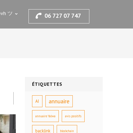
.ovh ツ
06 727 07 747
ÉTIQUETTES
annuaire
AI
annuaire Yalwa
avis positifs
backlink
blockchain