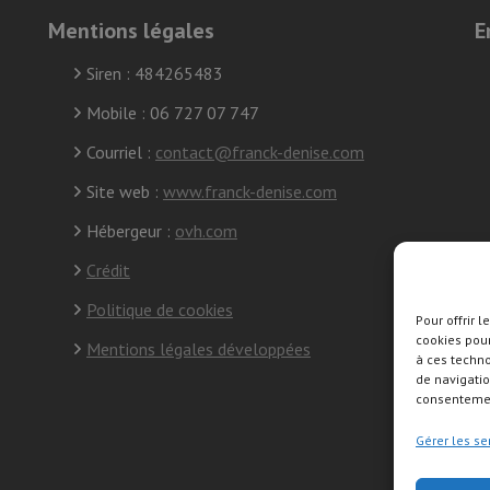
Mentions légales
E
Siren : 484265483
Mobile : 06 727 07 747
Courriel :
contact@franck-denise.com
Site web :
www.franck-denise.com
Hébergeur :
ovh.com
Crédit
Politique de cookies
Pour offrir 
cookies pour
S
Mentions légales développées
à ces techn
s
de navigatio
consentement
Gérer les se