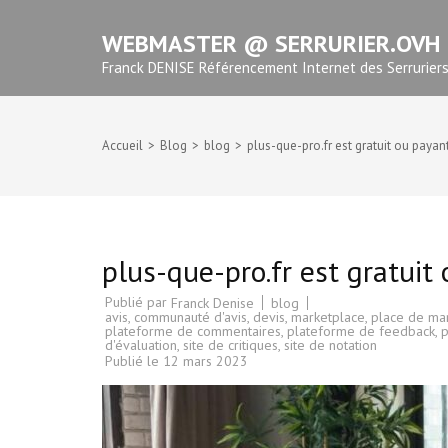
Aller
WEBMASTER @ SERRURIER.OVH
au
contenu
Franck DENISE Référencement Internet des Serrurier
(Pressez
Entrée)
Accueil
>
Blog
>
blog
>
plus-que-pro.fr est gratuit ou payan
plus-que-pro.fr est gratuit
Publié par
blog
Franck Denise
avis
,
communauté d'avis
,
devis
,
marketplace
,
place de ma
plateforme de commentaires
,
plateforme de feedback
,
p
d'évaluation
,
site de critiques
,
site de notation
Publié le
12 mars 2023