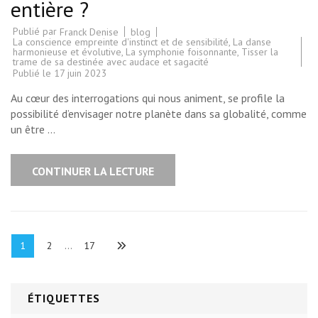
entière ?
Publié par
blog
Franck Denise
La conscience empreinte d'instinct et de sensibilité
,
La danse
harmonieuse et évolutive
,
La symphonie foisonnante
,
Tisser la
trame de sa destinée avec audace et sagacité
Publié le
17 juin 2023
Au cœur des interrogations qui nous animent, se profile la
possibilité d’envisager notre planète dans sa globalité, comme
un être …
CONTINUER LA LECTURE
Pagination
Page
Page
Page
1
2
…
17
des
publications
ÉTIQUETTES