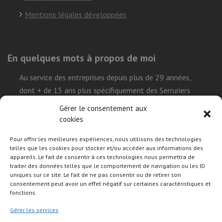
Mentions légales développées
En quelques mots à propos de moi
Au service des entreprises depuis plus de 29 années,
dont + de 15 ans plus spécifiquement des Serruriers
Urgentistes, ma mission est de simplifier la réalisation
Gérer le consentement aux
leur projet sur le Web et démystifier l’environnement
cookies
technique que représente l’univers internet, tout en leur
Pour offrir les meilleures expériences, nous utilisons des technologies
permettant de construire leurs présences de façon
telles que les cookies pour stocker et/ou accéder aux informations des
efficace, durable et autonome.
appareils. Le fait de consentir à ces technologies nous permettra de
traiter des données telles que le comportement de navigation ou les ID
uniques sur ce site. Le fait de ne pas consentir ou de retirer son
consentement peut avoir un effet négatif sur certaines caractéristiques et
Suivre mon activité sur les réseaux sociaux
fonctions.
Gérer les services