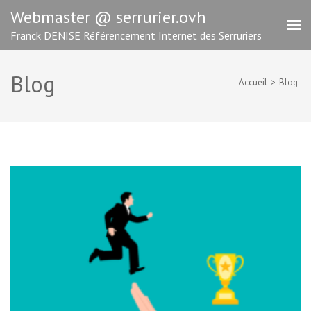
Aller
Webmaster @ serrurier.ovh
au
Franck DENISE Référencement Internet des Serruriers
contenu
(Pressez
Entrée)
Blog
Accueil
>
Blog
Blog