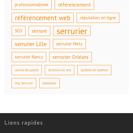
référencement
professionnalisme
référencement web
réputation en ligne
serrurier
serrure
SEO
serrurier Lille
serrurier Metz
serrurier Orléans
serrurier Nancy
service de qualité
structure du site
système de notation
Urg Serrurier
évaluation
Liens rapides