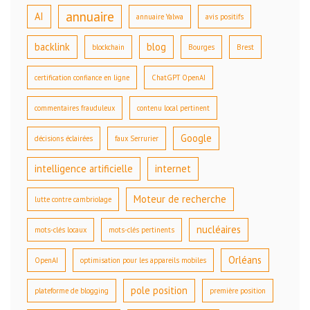
annuaire
AI
annuaire Yalwa
avis positifs
backlink
blog
blockchain
Bourges
Brest
certification confiance en ligne
ChatGPT OpenAI
commentaires frauduleux
contenu local pertinent
Google
décisions éclairées
faux Serrurier
intelligence artificielle
internet
Moteur de recherche
lutte contre cambriolage
nucléaires
mots-clés locaux
mots-clés pertinents
Orléans
OpenAI
optimisation pour les appareils mobiles
pole position
plateforme de blogging
première position