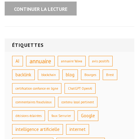
CONTINUER LA LECTURE
ÉTIQUETTES
annuaire
AI
annuaire Yalwa
avis positifs
backlink
blog
blockchain
Bourges
Brest
certification confiance en ligne
ChatGPT OpenAI
commentaires frauduleux
contenu local pertinent
Google
décisions éclairées
faux Serrurier
intelligence artificielle
internet