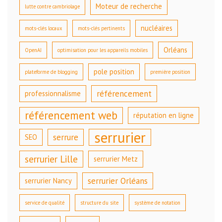
Moteur de recherche
lutte contre cambriolage
nucléaires
mots-clés locaux
mots-clés pertinents
Orléans
OpenAI
optimisation pour les appareils mobiles
pole position
plateforme de blogging
première position
référencement
professionnalisme
référencement web
réputation en ligne
serrurier
serrure
SEO
serrurier Lille
serrurier Metz
serrurier Orléans
serrurier Nancy
service de qualité
structure du site
système de notation