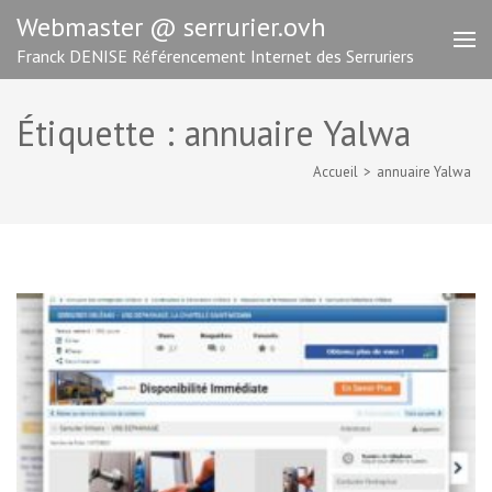
Aller
Webmaster @ serrurier.ovh
au
Franck DENISE Référencement Internet des Serruriers
contenu
(Pressez
Entrée)
Étiquette :
annuaire Yalwa
Accueil
>
annuaire Yalwa