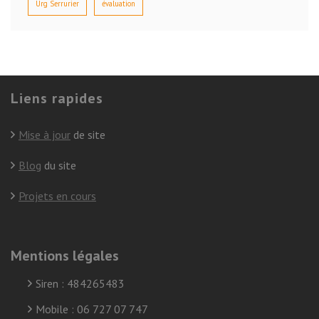
Urg Serrurier
évaluation
Liens rapides
Mise à jour
de site
Blog
du site
Projets en cours
Mentions légales
Siren : 484265483
Mobile : 06 727 07 747