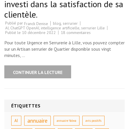
investi dans la satisfaction de sa
clientèle.
Publié par
blog
,
serrurier
Franck Denise
AI
,
ChatGPT OpenAI
,
intelligence artificielle
,
serrurier Lille
sur
Publié le
10 décembre 2022
18 commentaires
Un
Artisan
Pour toute Urgence en Serrurerie à Lille, vous pouvez compter
Serrurier
de
sur un Artisan serrurier de Quartier disponible sous vingt
Lille
minutes, …
investi
dans
la
satisfaction
CONTINUER LA LECTURE
de
sa
clientèle.
ÉTIQUETTES
annuaire
AI
annuaire Yalwa
avis positifs