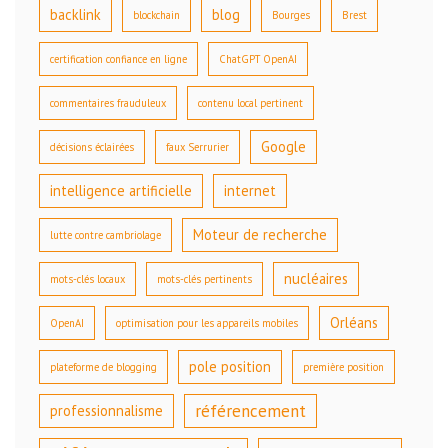
backlink
blog
blockchain
Bourges
Brest
certification confiance en ligne
ChatGPT OpenAI
commentaires frauduleux
contenu local pertinent
Google
décisions éclairées
faux Serrurier
intelligence artificielle
internet
Moteur de recherche
lutte contre cambriolage
nucléaires
mots-clés locaux
mots-clés pertinents
Orléans
OpenAI
optimisation pour les appareils mobiles
pole position
plateforme de blogging
première position
référencement
professionnalisme