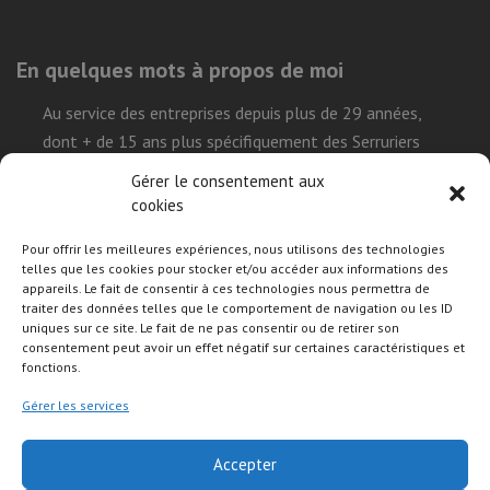
En quelques mots à propos de moi
Au service des entreprises depuis plus de 29 années,
dont + de 15 ans plus spécifiquement des Serruriers
Urgentistes, ma mission est de simplifier la réalisation
Gérer le consentement aux
leur projet sur le Web et démystifier l’environnement
cookies
technique que représente l’univers internet, tout en leur
Pour offrir les meilleures expériences, nous utilisons des technologies
permettant de construire leurs présences de façon
telles que les cookies pour stocker et/ou accéder aux informations des
efficace, durable et autonome.
appareils. Le fait de consentir à ces technologies nous permettra de
traiter des données telles que le comportement de navigation ou les ID
uniques sur ce site. Le fait de ne pas consentir ou de retirer son
consentement peut avoir un effet négatif sur certaines caractéristiques et
Suivre mon activité sur les réseaux sociaux
fonctions.
Gérer les services
Accepter