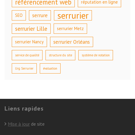
référencement web
réputation en ligne
serrurier
serrure
SEO
serrurier Lille
serrurier Metz
serrurier Orléans
serrurier Nancy
service de qualité
structure du site
système de notation
Urg Serrurier
évaluation
Liens rapides
Mise à jour
de site