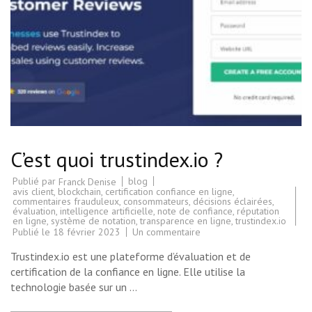
C’est quoi trustindex.io ?
Publié par
blog
Franck Denise
avis client
,
blockchain
,
certification confiance en ligne
,
commentaires frauduleux
,
consommateurs
,
décisions éclairées
,
évaluation
,
intelligence artificielle
,
note de confiance
,
réputation
en ligne
,
système de notation
,
transparence en ligne
,
trustindex.io
sur
Publié le
18 février 2023
Un commentaire
C’est
quoi
Trustindex.io est une plateforme d’évaluation et de
trustindex.io
?
certification de la confiance en ligne. Elle utilise la
technologie basée sur un …