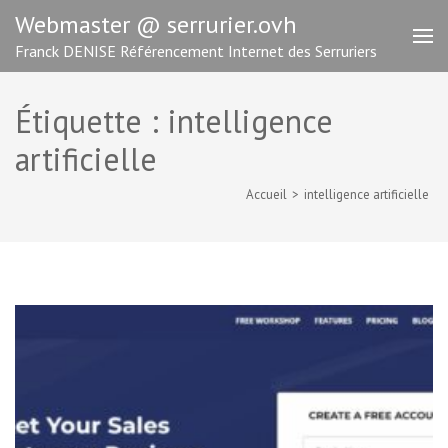
Aller
Webmaster @ serrurier.ovh
au
Franck DENISE Référencement Internet des Serruriers
contenu
(Pressez
Entrée)
Étiquette :
intelligence
artificielle
Accueil
>
intelligence artificielle