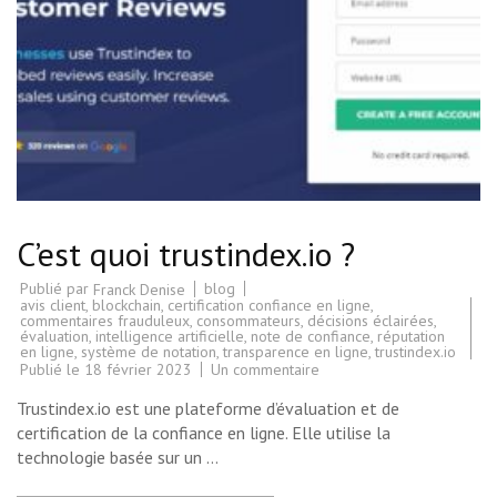
C’est quoi trustindex.io ?
Publié par
blog
Franck Denise
avis client
,
blockchain
,
certification confiance en ligne
,
commentaires frauduleux
,
consommateurs
,
décisions éclairées
,
évaluation
,
intelligence artificielle
,
note de confiance
,
réputation
en ligne
,
système de notation
,
transparence en ligne
,
trustindex.io
sur
Publié le
18 février 2023
Un commentaire
C’est
quoi
Trustindex.io est une plateforme d’évaluation et de
trustindex.io
?
certification de la confiance en ligne. Elle utilise la
technologie basée sur un …