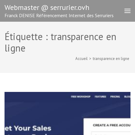
Aller
Webmaster @ serrurier.ovh
au
Franck DENISE Référencement Internet des Serruriers
contenu
(Pressez
Entrée)
Étiquette :
transparence en
ligne
Accueil
>
transparence en ligne