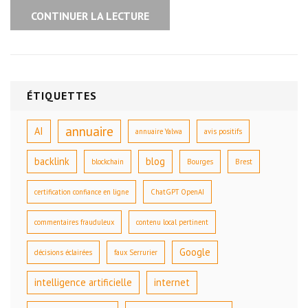
CONTINUER LA LECTURE
ÉTIQUETTES
annuaire
AI
annuaire Yalwa
avis positifs
backlink
blog
blockchain
Bourges
Brest
certification confiance en ligne
ChatGPT OpenAI
commentaires frauduleux
contenu local pertinent
Google
décisions éclairées
faux Serrurier
intelligence artificielle
internet