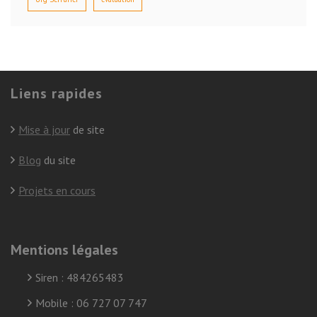
Liens rapides
Mise à jour
de site
Blog
du site
Projets en cours
Mentions légales
Siren : 484265483
Mobile : 06 727 07 747