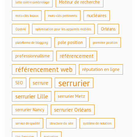
Moteur de recherche
lutte contre cambriolage
nucléaires
mots-clés locaux
mots-clés pertinents
Orléans
OpenAI
optimisation pour les appareils mobiles
pole position
plateforme de blogging
première position
référencement
professionnalisme
référencement web
réputation en ligne
serrurier
serrure
SEO
serrurier Lille
serrurier Metz
serrurier Orléans
serrurier Nancy
service de qualité
structure du site
système de notation
Urg Serrurier
évaluation