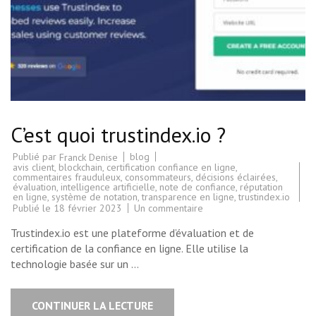
C’est quoi trustindex.io ?
Publié par
blog
Franck Denise
avis client
,
blockchain
,
certification confiance en ligne
,
commentaires frauduleux
,
consommateurs
,
décisions éclairées
,
évaluation
,
intelligence artificielle
,
note de confiance
,
réputation
en ligne
,
système de notation
,
transparence en ligne
,
trustindex.io
sur
Publié le
18 février 2023
Un commentaire
C’est
quoi
Trustindex.io est une plateforme d’évaluation et de
trustindex.io
?
certification de la confiance en ligne. Elle utilise la
technologie basée sur un …
CONTINUER LA LECTURE