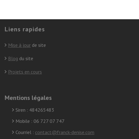
Liens rapides
Mise à jour
de site
Blog
du site
Projets en cours
Mentions légales
Siren : 484265483
Mobile : 06 727 07 747
Courriel :
contact@franck-denise.com