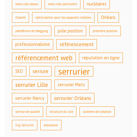
nucléaires
mots-clés locaux
mots-clés pertinents
Orléans
OpenAI
optimisation pour les appareils mobiles
pole position
plateforme de blogging
première position
référencement
professionnalisme
référencement web
réputation en ligne
serrurier
serrure
SEO
serrurier Lille
serrurier Metz
serrurier Orléans
serrurier Nancy
service de qualité
structure du site
système de notation
Urg Serrurier
évaluation