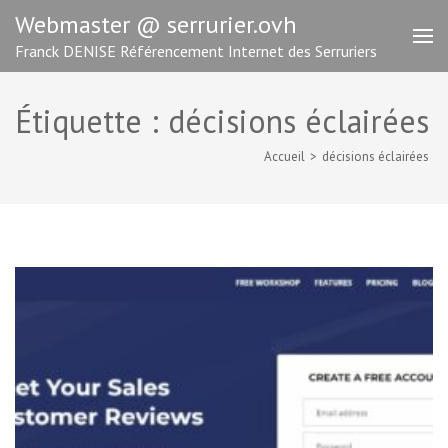
Aller
Webmaster @ serrurier.ovh
au
Franck DENISE Référencement Internet des Serruriers
contenu
(Pressez
Entrée)
Étiquette :
décisions éclairées
Accueil
>
décisions éclairées