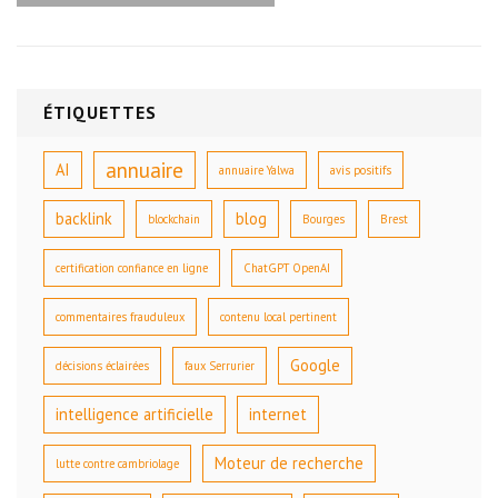
ÉTIQUETTES
annuaire
AI
annuaire Yalwa
avis positifs
backlink
blog
blockchain
Bourges
Brest
certification confiance en ligne
ChatGPT OpenAI
commentaires frauduleux
contenu local pertinent
Google
décisions éclairées
faux Serrurier
intelligence artificielle
internet
Moteur de recherche
lutte contre cambriolage