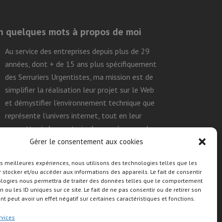
n quelques mots à propos de moi
Au service des entreprises depuis plus de 29
années, dont + de 15 ans plus spécifiquement
des Serruriers Urgentistes, ma mission est de
simplifier la réalisation leur projet sur le Web
et démystifier l’environnement technique que
représente l’univers internet, tout en leur
permettant de construire leurs présences de
façon efficace, durable et autonome.
Gérer le consentement aux cookies
les meilleures expériences, nous utilisons des technologies telles que les
 stocker et/ou accéder aux informations des appareils. Le fait de consentir
uivre mon activité sur les réseaux
ologies nous permettra de traiter des données telles que le comportement
ociaux
n ou les ID uniques sur ce site. Le fait de ne pas consentir ou de retirer son
 peut avoir un effet négatif sur certaines caractéristiques et fonctions.
rvices