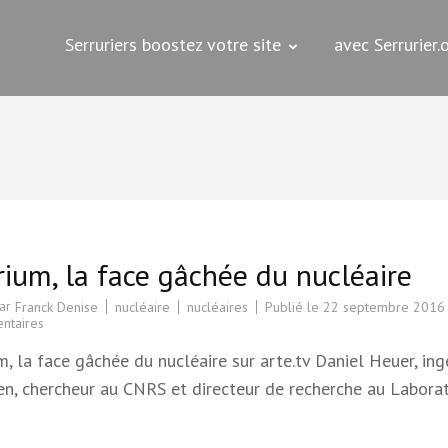
Serruriers boostez votre site
avec Serrurier
s
ium, la face gâchée du nucléaire
par
nucléaire
nucléaires
Publié le
22 septembre 2016
Franck Denise
sur
ntaires
Thorium,
la
, la face gâchée du nucléaire sur arte.tv Daniel Heuer, ing
face
gâchée
ien, chercheur au CNRS et directeur de recherche au Labora
du
nucléaire