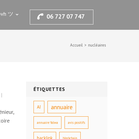
.ovh ツ
06 727 07 747
Accueil
>
nucléaires
ÉTIQUETTES
annuaire
AI
énieur,
toire
annuaire Yalwa
avis positifs
backlink
blockchain