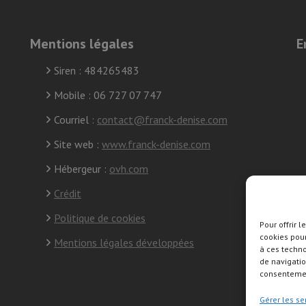
Mentions légales
E
Siren : 484265483
Mobile : 06 727 07 747
Courriel :
contact@franck-denise.com
Site web :
www.franck-denise.com
Hébergeur :
ovh.com
Crédit
Politique de cookies
Pour offrir 
cookies pour
S
Mentions légales développées
à ces techn
s
de navigatio
consentement
Gérer les se