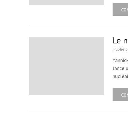
CO
Le n
Publié 
Yannic
lance u
nucléa
CO