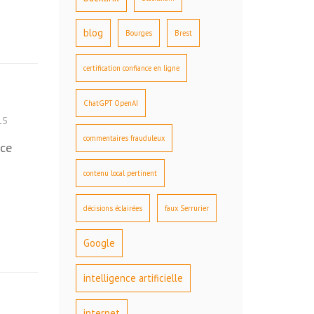
blog
Bourges
Brest
certification confiance en ligne
ChatGPT OpenAI
15
commentaires frauduleux
ace
contenu local pertinent
décisions éclairées
faux Serrurier
Google
intelligence artificielle
internet