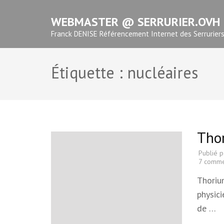
Aller
WEBMASTER @ SERRURIER.OVH
au
contenu
Franck DENISE Référencement Internet des Serrurier
(Pressez
Entrée)
Étiquette :
nucléaires
Thor
Publié 
7 comme
Thorium
physic
de …