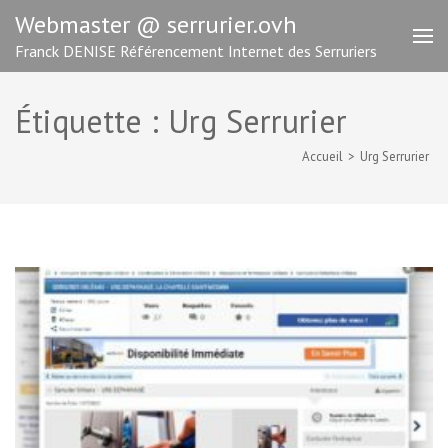
Aller
Webmaster @ serrurier.ovh
au
Franck DENISE Référencement Internet des Serruriers
contenu
(Pressez
Entrée)
Étiquette :
Urg Serrurier
Accueil
>
Urg Serrurier