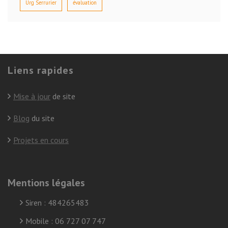
Urg Serrurier
évaluation
Liens rapides
Mise à jour
de site
Blog
du site
Projets en cours
Mentions légales
Siren : 484265483
Mobile : 06 727 07 747