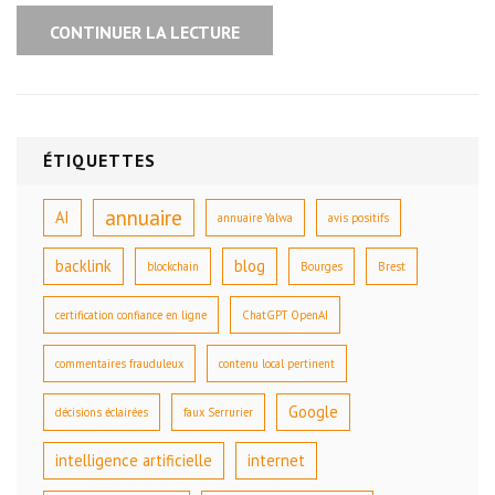
CONTINUER LA LECTURE
ÉTIQUETTES
annuaire
AI
annuaire Yalwa
avis positifs
backlink
blog
blockchain
Bourges
Brest
certification confiance en ligne
ChatGPT OpenAI
commentaires frauduleux
contenu local pertinent
Google
décisions éclairées
faux Serrurier
intelligence artificielle
internet