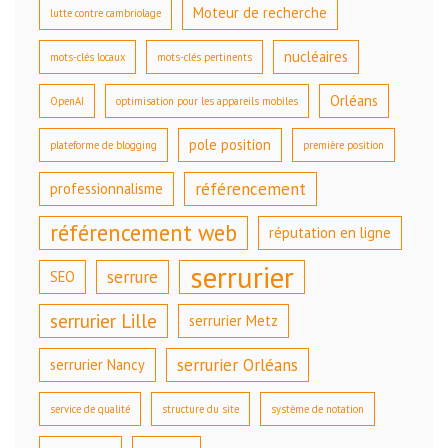
Moteur de recherche
lutte contre cambriolage
nucléaires
mots-clés locaux
mots-clés pertinents
Orléans
OpenAI
optimisation pour les appareils mobiles
pole position
plateforme de blogging
première position
référencement
professionnalisme
référencement web
réputation en ligne
serrurier
serrure
SEO
serrurier Lille
serrurier Metz
serrurier Orléans
serrurier Nancy
service de qualité
structure du site
système de notation