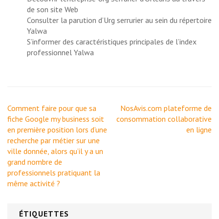
de son site Web
Consulter la parution d’
Urg serrurier au sein du répertoire
Yalwa
S’informer des
caractéristiques principales de l’index
professionnel Yalwa
Navigation
Comment faire pour que sa
NosAvis.com plateforme de
de
fiche Google my business soit
consommation collaborative
l’article
en première position lors d’une
en ligne
recherche par métier sur une
ville donnée, alors qu’il y a un
grand nombre de
professionnels pratiquant la
même activité ?
ÉTIQUETTES