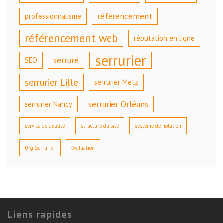
référencement
professionnalisme
référencement web
réputation en ligne
serrurier
serrure
SEO
serrurier Lille
serrurier Metz
serrurier Orléans
serrurier Nancy
service de qualité
structure du site
système de notation
Urg Serrurier
évaluation
Liens rapides