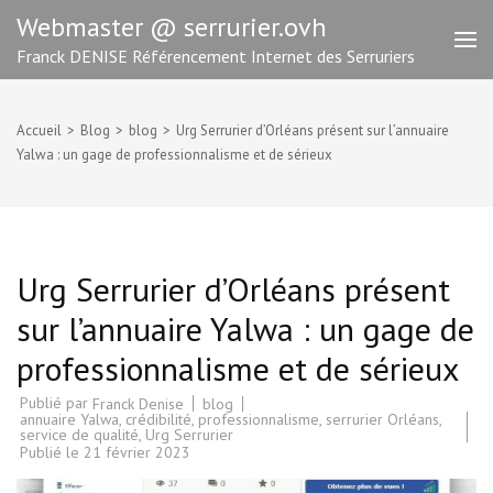
Aller
Webmaster @ serrurier.ovh
au
Franck DENISE Référencement Internet des Serruriers
contenu
(Pressez
Entrée)
Accueil
>
Blog
>
blog
>
Urg Serrurier d’Orléans présent sur l’annuaire
Yalwa : un gage de professionnalisme et de sérieux
Urg Serrurier d’Orléans présent
sur l’annuaire Yalwa : un gage de
professionnalisme et de sérieux
Publié par
blog
Franck Denise
annuaire Yalwa
,
crédibilité
,
professionnalisme
,
serrurier Orléans
,
service de qualité
,
Urg Serrurier
Publié le
21 février 2023