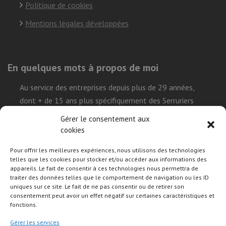
Politique de cookies
Mentions légales développées
En quelques mots à propos de moi
Au service des entreprises depuis plus de 29 années,
dont + de 15 ans plus spécifiquement des Serruriers
Urgentistes, ma mission est de simplifier la réalisation
Gérer le consentement aux
leur projet sur le Web et démystifier l’environnement
cookies
technique que représente l’univers internet, tout en leur
Pour offrir les meilleures expériences, nous utilisons des technologies
permettant de construire leurs présences de façon
telles que les cookies pour stocker et/ou accéder aux informations des
efficace, durable et autonome.
appareils. Le fait de consentir à ces technologies nous permettra de
traiter des données telles que le comportement de navigation ou les ID
uniques sur ce site. Le fait de ne pas consentir ou de retirer son
consentement peut avoir un effet négatif sur certaines caractéristiques et
Suivre mon activité sur les réseaux sociaux
fonctions.
Gérer les services