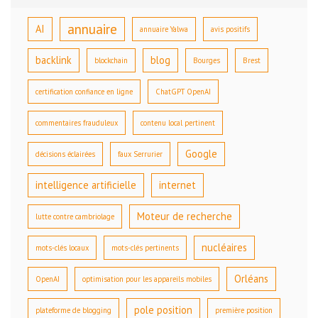
annuaire
AI
annuaire Yalwa
avis positifs
backlink
blog
blockchain
Bourges
Brest
certification confiance en ligne
ChatGPT OpenAI
commentaires frauduleux
contenu local pertinent
Google
décisions éclairées
faux Serrurier
intelligence artificielle
internet
Moteur de recherche
lutte contre cambriolage
nucléaires
mots-clés locaux
mots-clés pertinents
Orléans
OpenAI
optimisation pour les appareils mobiles
pole position
plateforme de blogging
première position