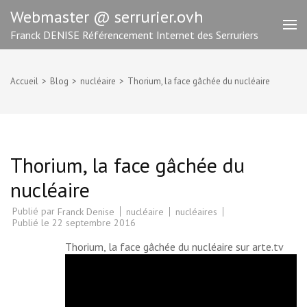
Aller
Webmaster @ serrurier.ovh
au
Franck DENISE Référencement Internet des Serruriers
contenu
(Pressez
Entrée)
Accueil
>
Blog
>
nucléaire
>
Thorium, la face gâchée du nucléaire
Thorium, la face gâchée du
nucléaire
Publié par
nucléaire
nucléaires
Franck Denise
Publié le
22 septembre 2016
Thorium, la face gâchée du nucléaire
sur arte.tv