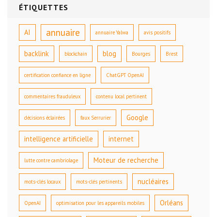
ÉTIQUETTES
annuaire
AI
annuaire Yalwa
avis positifs
backlink
blog
blockchain
Bourges
Brest
certification confiance en ligne
ChatGPT OpenAI
commentaires frauduleux
contenu local pertinent
Google
décisions éclairées
faux Serrurier
intelligence artificielle
internet
Moteur de recherche
lutte contre cambriolage
nucléaires
mots-clés locaux
mots-clés pertinents
Orléans
OpenAI
optimisation pour les appareils mobiles