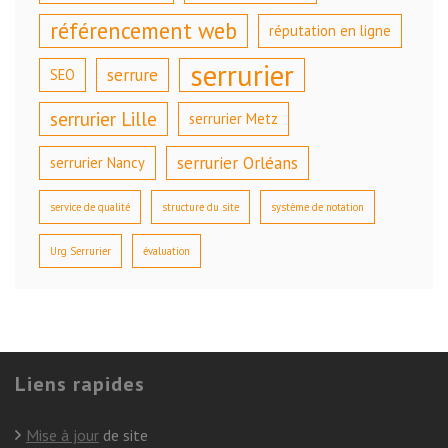
référencement web
réputation en ligne
serrurier
serrure
SEO
serrurier Lille
serrurier Metz
serrurier Orléans
serrurier Nancy
service de qualité
structure du site
système de notation
Urg Serrurier
évaluation
Liens rapides
Mise à jour
de site