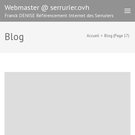
Aller
Webmaster @ serrurier.ovh
au
Franck DENISE Référencement Internet des Serruriers
contenu
(Pressez
Entrée)
Blog
Accueil
>
Blog
(Page 17)
Blog