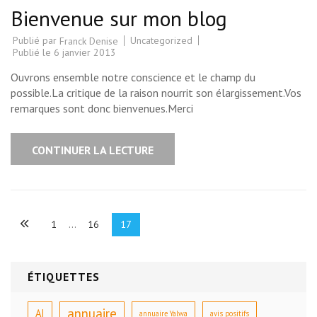
Bienvenue sur mon blog
Publié par
Uncategorized
Franck Denise
Publié le
6 janvier 2013
Ouvrons ensemble notre conscience et le champ du
possible.La critique de la raison nourrit son élargissement.Vos
remarques sont donc bienvenues.Merci
CONTINUER LA LECTURE
Pagination
Page
Page
Page
1
…
16
17
des
publications
ÉTIQUETTES
annuaire
AI
annuaire Yalwa
avis positifs