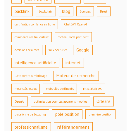
backlink
blog
blockchain
Bourges
Brest
certification confiance en ligne
ChatGPT OpenAI
commentaires frauduleux
contenu local pertinent
Google
décisions éclairées
faux Serrurier
intelligence artificielle
internet
Moteur de recherche
lutte contre cambriolage
nucléaires
mots-clés locaux
mots-clés pertinents
Orléans
OpenAI
optimisation pour les appareils mobiles
pole position
plateforme de blogging
première position
référencement
professionnalisme