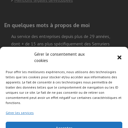
En quelques mots à propos de moi
Au service des entreprises depuis plus de 29 années,
dont + de 15 ans plus spécifiquement des Serruriers
Urgentistes, ma mission est de simplifier la réalisation
Gérer le consentement aux
leur projet sur le Web et démystifier l’environnement
cookies
technique que représente l’univers internet, tout en leur
Pour offrir les meilleures expériences, nous utilisons des technologies
permettant de construire leurs présences de façon
telles que les cookies pour stocker et/ou accéder aux informations des
efficace, durable et autonome.
appareils. Le fait de consentir à ces technologies nous permettra de
traiter des données telles que le comportement de navigation ou les ID
uniques sur ce site. Le fait de ne pas consentir ou de retirer son
consentement peut avoir un effet négatif sur certaines caractéristiques et
Suivre mon activité sur les réseaux sociaux
fonctions.
Gérer les services