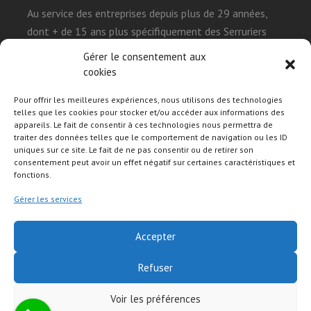
Au service des entreprises depuis plus de 29 années,
dont + de 15 ans plus spécifiquement des Serruriers
Urgentistes, ma mission est de simplifier la réalisation
Gérer le consentement aux
leur projet sur le Web et démystifier l’environnement
cookies
technique que représente l’univers internet, tout en leur
Pour offrir les meilleures expériences, nous utilisons des technologies
permettant de construire leurs présences de façon
telles que les cookies pour stocker et/ou accéder aux informations des
efficace, durable et autonome.
appareils. Le fait de consentir à ces technologies nous permettra de
traiter des données telles que le comportement de navigation ou les ID
uniques sur ce site. Le fait de ne pas consentir ou de retirer son
consentement peut avoir un effet négatif sur certaines caractéristiques et
Suivre mon activité sur les réseaux sociaux
fonctions.
Gérer les services
Accepter
Refuser
© Copyright 2026
Webmaster @ serrurier.ovh
Voir les préférences
Construction Landing Page | Développé par
Rara Themes