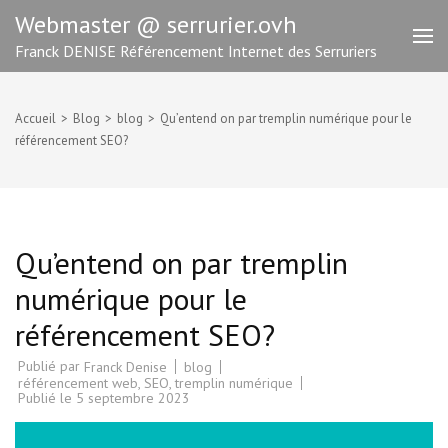
Aller
Webmaster @ serrurier.ovh
au
Franck DENISE Référencement Internet des Serruriers
contenu
(Pressez
Entrée)
Accueil
>
Blog
>
blog
>
Qu’entend on par tremplin numérique pour le
référencement SEO?
Qu’entend on par tremplin
numérique pour le
référencement SEO?
Publié par
blog
Franck Denise
référencement web
,
SEO
,
tremplin numérique
Publié le
5 septembre 2023