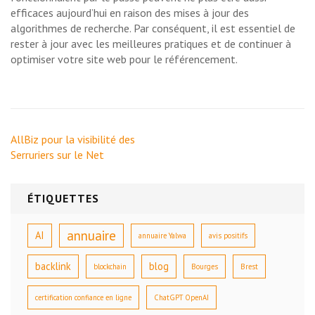
efficaces aujourd’hui en raison des mises à jour des
algorithmes de recherche. Par conséquent, il est essentiel de
rester à jour avec les meilleures pratiques et de continuer à
optimiser votre site web pour le référencement.
Navigation
AllBiz pour la visibilité des
de
Serruriers sur le Net
l’article
ÉTIQUETTES
annuaire
AI
annuaire Yalwa
avis positifs
backlink
blog
blockchain
Bourges
Brest
certification confiance en ligne
ChatGPT OpenAI