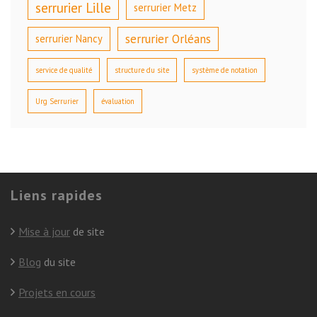
serrurier Lille
serrurier Metz
serrurier Orléans
serrurier Nancy
service de qualité
structure du site
système de notation
Urg Serrurier
évaluation
Liens rapides
Mise à jour
de site
Blog
du site
Projets en cours