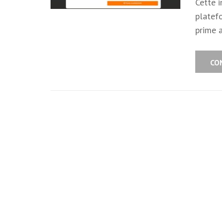
Cette i
platefo
prime 
CO