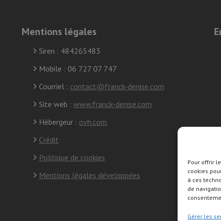
Mentions légales
E
Siren : 484265483
Mobile : 06 727 07 747
Courriel :
contact@franck-denise.com
Site web :
www.franck-denise.com
Hébergeur :
ovh.com
Crédit
Politique de cookies
Pour offrir 
cookies pour
S
Mentions légales développées
à ces techn
s
de navigatio
consentement
Gérer les se