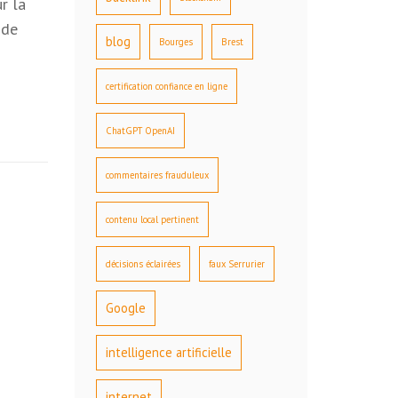
r la
 de
blog
Bourges
Brest
certification confiance en ligne
ChatGPT OpenAI
commentaires frauduleux
contenu local pertinent
décisions éclairées
faux Serrurier
Google
intelligence artificielle
internet