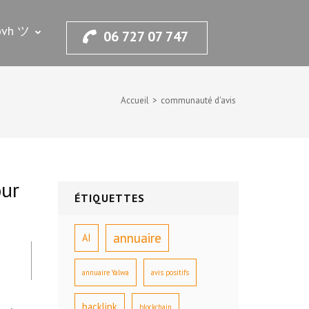
.ovh ツ
06 727 07 747
Accueil
>
communauté d'avis
our
ÉTIQUETTES
annuaire
AI
annuaire Yalwa
avis positifs
backlink
blockchain