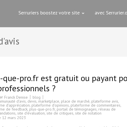
Serruriers boostez votre site
avec Serrurier
s
'avis
-que-pro.fr est gratuit ou payant p
professionnels ?
par
blog
Franck Denise
munauté d'avis
,
devis
,
marketplace
,
place de marché
,
plateforme avis
,
me d'appréciation
,
plateforme d'opinions
,
plateforme de commentaires
,
rme de feedback
,
plus-que-pro.fr
,
portail de témoignages
,
réseau de
ndations
,
site d'évaluation
,
site de critiques
,
site de notation
le
12 mars 2023