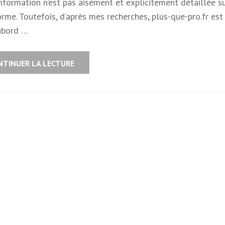
nformation n’est pas aisément et explicitement détaillée su
rme. Toutefois, d’après mes recherches, plus-que-pro.fr est
abord …
NTINUER LA LECTURE