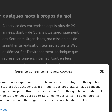
n quelques mots à propos de moi
Au service des entreprises depuis plus de 29
années, dont + de 15 ans plus spécifiquement
des Serruriers Urgentistes, ma mission est de
simplifier la réalisation leur projet sur le Web
et démystifier l’environnement technique que
représente l’univers internet, tout en leur
permettant de construire leurs présences de
façon efficace, durable et autonome.
Gérer le consentement aux cookies
les meilleures expériences, nous utilisons des technologies telles que les
 stocker et/ou accéder aux informations des appareils. Le fait de consentir
uivre mon activité sur les réseaux
ologies nous permettra de traiter des données telles que le comportement
ociaux
n ou les ID uniques sur ce site. Le fait de ne pas consentir ou de retirer son
 peut avoir un effet négatif sur certaines caractéristiques et fonctions.
rvices