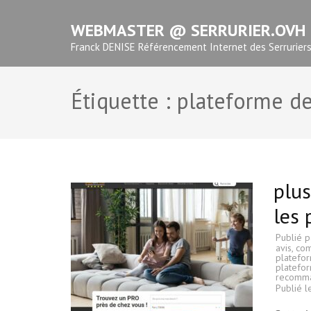
Aller
WEBMASTER @ SERRURIER.OVH
au
contenu
Franck DENISE Référencement Internet des Serrurier
(Pressez
Entrée)
Étiquette :
plateforme d
plus
les 
Publié 
avis
,
com
platefor
platefo
recomma
Publié 