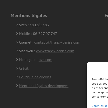
Mentions légales
E
Siren : 484265483
Mobile : 06 727 07 747
Courriel :
contact@franck-denise.com
Site web :
www.franck-denise.com
Hébergeur :
ovh.com
Crédit
Politique de cookies
Pour offrir 
cookies pour
S
Mentions légales développées
à ces techn
s
de navigatio
consentement
Gérer les se