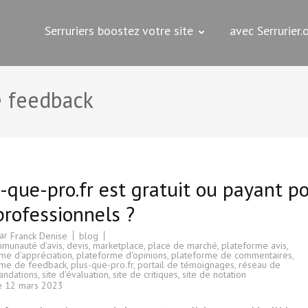
Serruriers boostez votre site
avec Serrurier
s
e feedback
-que-pro.fr est gratuit ou payant p
professionnels ?
par
blog
Franck Denise
munauté d'avis
,
devis
,
marketplace
,
place de marché
,
plateforme avis
,
me d'appréciation
,
plateforme d'opinions
,
plateforme de commentaires
,
rme de feedback
,
plus-que-pro.fr
,
portail de témoignages
,
réseau de
ndations
,
site d'évaluation
,
site de critiques
,
site de notation
le
12 mars 2023