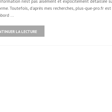
nformation n’est pas aisément et explicitement détaillée su
rme. Toutefois, d’après mes recherches, plus-que-pro.fr est
abord …
NTINUER LA LECTURE