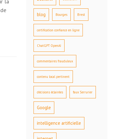
r la
 de
blog
Bourges
Brest
certification confiance en ligne
ChatGPT OpenAI
commentaires frauduleux
contenu local pertinent
décisions éclairées
faux Serrurier
Google
intelligence artificielle
internet