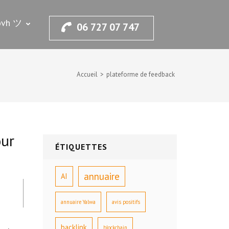
.ovh ツ
06 727 07 747
Accueil
>
plateforme de feedback
our
ÉTIQUETTES
annuaire
AI
annuaire Yalwa
avis positifs
backlink
blockchain