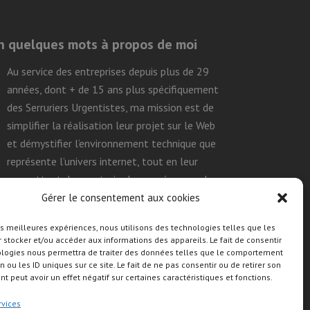
n quelques mots à propos de moi
Au service des entreprises depuis plus de 29
années, dont + de 15 ans plus spécifiquement
des Serruriers Urgentistes, ma mission est de
simplifier la réalisation leur projet sur le Web
et démystifier l’environnement technique que
représente l’univers internet, tout en leur
permettant de construire leurs présences de
façon efficace, durable et autonome.
Gérer le consentement aux cookies
les meilleures expériences, nous utilisons des technologies telles que les
 stocker et/ou accéder aux informations des appareils. Le fait de consentir
uivre mon activité sur les réseaux
ologies nous permettra de traiter des données telles que le comportement
ociaux
n ou les ID uniques sur ce site. Le fait de ne pas consentir ou de retirer son
 peut avoir un effet négatif sur certaines caractéristiques et fonctions.
rvices