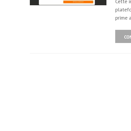
Cette i
platefo
prime 
CO