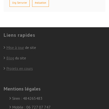
Urg Serrurier
évaluation
Liens rapides
Mise à jour
de site
Blog
du site
Projets en cours
Mentions légales
Siren : 484265483
Mobile : 06 727 07 747