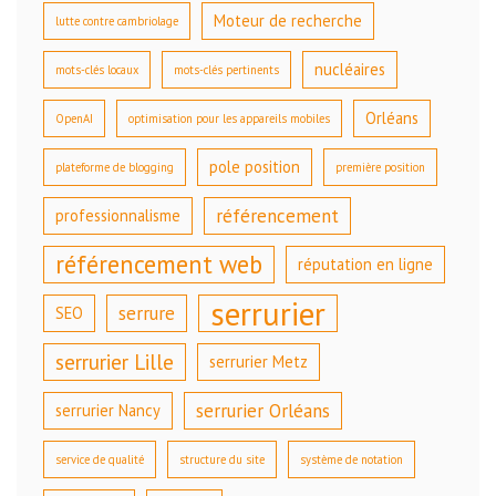
Moteur de recherche
lutte contre cambriolage
nucléaires
mots-clés locaux
mots-clés pertinents
Orléans
OpenAI
optimisation pour les appareils mobiles
pole position
plateforme de blogging
première position
référencement
professionnalisme
référencement web
réputation en ligne
serrurier
serrure
SEO
serrurier Lille
serrurier Metz
serrurier Orléans
serrurier Nancy
service de qualité
structure du site
système de notation