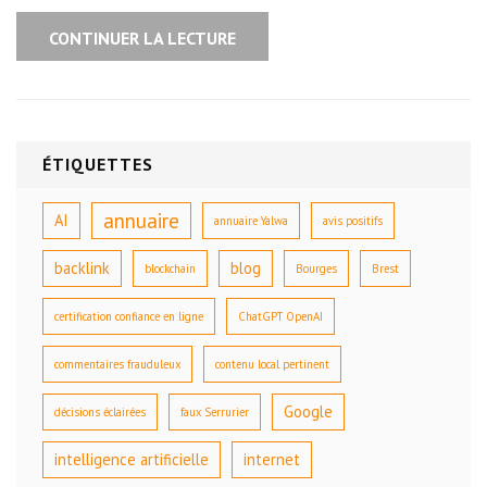
CONTINUER LA LECTURE
ÉTIQUETTES
annuaire
AI
annuaire Yalwa
avis positifs
backlink
blog
blockchain
Bourges
Brest
certification confiance en ligne
ChatGPT OpenAI
commentaires frauduleux
contenu local pertinent
Google
décisions éclairées
faux Serrurier
intelligence artificielle
internet