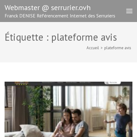
Aller
Webmaster @ serrurier.ovh
au
Franck DENISE Référencement Internet des Serruriers
contenu
(Pressez
Entrée)
Étiquette :
plateforme avis
Accueil
>
plateforme avis