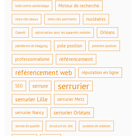
Moteur de recherche
lutte contre cambriolage
nucléaires
mots-clés locaux
mots-clés pertinents
Orléans
OpenAI
optimisation pour les appareils mobiles
pole position
plateforme de blogging
première position
référencement
professionnalisme
référencement web
réputation en ligne
serrurier
serrure
SEO
serrurier Lille
serrurier Metz
serrurier Orléans
serrurier Nancy
service de qualité
structure du site
système de notation