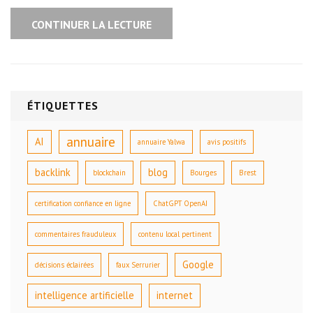
CONTINUER LA LECTURE
ÉTIQUETTES
annuaire
AI
annuaire Yalwa
avis positifs
backlink
blog
blockchain
Bourges
Brest
certification confiance en ligne
ChatGPT OpenAI
commentaires frauduleux
contenu local pertinent
Google
décisions éclairées
faux Serrurier
intelligence artificielle
internet