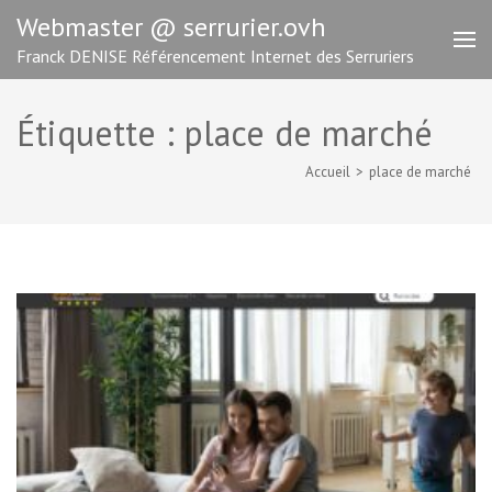
Aller
Webmaster @ serrurier.ovh
au
Franck DENISE Référencement Internet des Serruriers
contenu
(Pressez
Entrée)
Étiquette :
place de marché
Accueil
>
place de marché