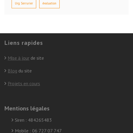
Urg Serrurier
évaluation
Liens rapides
Mise à jour
de site
Blog
du site
Projets en cours
Mentions légales
Siren : 484265483
Mobile : 06 727 07 747