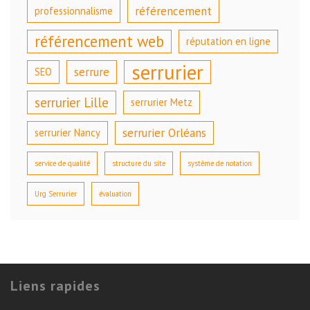
référencement
professionnalisme
référencement web
réputation en ligne
serrurier
serrure
SEO
serrurier Lille
serrurier Metz
serrurier Orléans
serrurier Nancy
service de qualité
structure du site
système de notation
Urg Serrurier
évaluation
Liens rapides