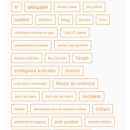
annuaire
AI
annuaire Yalwa
avis positifs
backlink
blog
blockchain
Bourges
Brest
certification confiance en ligne
ChatGPT OpenAI
commentaires frauduleux
contenu local pertinent
Google
décisions éclairées
faux Serrurier
intelligence artificielle
internet
Moteur de recherche
lutte contre cambriolage
nucléaires
mots-clés locaux
mots-clés pertinents
Orléans
OpenAI
optimisation pour les appareils mobiles
pole position
plateforme de blogging
première position