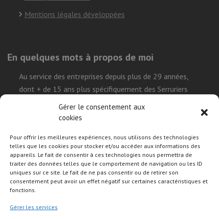
Mentions légales développées
En quelques mots à propos de moi
Au service des entreprises depuis plus de 29 années,
dont + de 15 ans plus spécifiquement des Serruriers
Urgentistes, ma mission est de simplifier la réalisation
Gérer le consentement aux
leur projet sur le Web et démystifier l’environnement
cookies
technique que représente l’univers internet, tout en leur
Pour offrir les meilleures expériences, nous utilisons des technologies
permettant de construire leurs présences de façon
telles que les cookies pour stocker et/ou accéder aux informations des
efficace, durable et autonome.
appareils. Le fait de consentir à ces technologies nous permettra de
traiter des données telles que le comportement de navigation ou les ID
uniques sur ce site. Le fait de ne pas consentir ou de retirer son
consentement peut avoir un effet négatif sur certaines caractéristiques et
Suivre mon activité sur les réseaux sociaux
fonctions.
Gérer les services