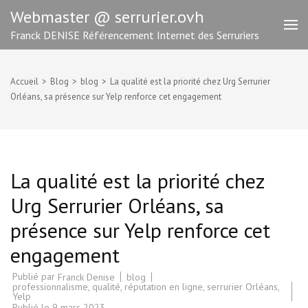
Aller
Webmaster @ serrurier.ovh
au
Franck DENISE Référencement Internet des Serruriers
contenu
(Pressez
Entrée)
Accueil
>
Blog
>
blog
>
La qualité est la priorité chez Urg Serrurier
Orléans, sa présence sur Yelp renforce cet engagement
La qualité est la priorité chez
Urg Serrurier Orléans, sa
présence sur Yelp renforce cet
engagement
Publié par
blog
Franck Denise
professionnalisme
,
qualité
,
réputation en ligne
,
serrurier Orléans
,
Yelp
Publié le
9 mars 2023