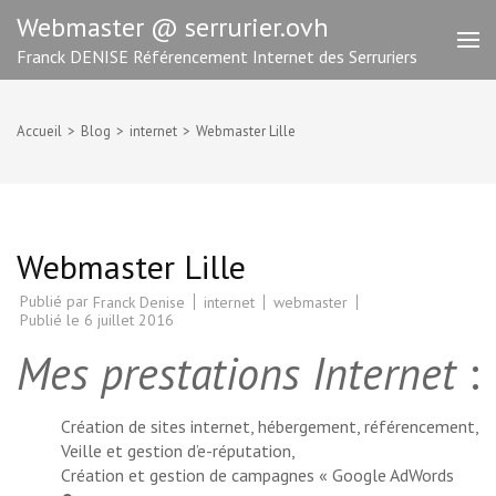
Aller
Webmaster @ serrurier.ovh
au
Franck DENISE Référencement Internet des Serruriers
contenu
(Pressez
Entrée)
Accueil
>
Blog
>
internet
>
Webmaster Lille
Webmaster Lille
Publié par
internet
webmaster
Franck Denise
Publié le
6 juillet 2016
Mes prestations Internet
:
Création de sites internet, hébergement,
référencement
,
Veille et gestion d’e-réputation,
Création et gestion de campagnes « Google AdWords