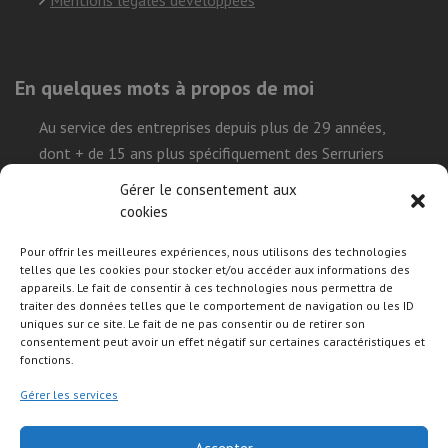
Mentions légales développées
En quelques mots à propos de moi
Au service des entreprises depuis plus de 29 années,
dont + de 15 ans plus spécifiquement des Serruriers
Urgentistes, ma mission est de simplifier la réalisation
Gérer le consentement aux
leur projet sur le Web et démystifier l’environnement
cookies
technique que représente l’univers internet, tout en leur
Pour offrir les meilleures expériences, nous utilisons des technologies
permettant de construire leurs présences de façon
telles que les cookies pour stocker et/ou accéder aux informations des
efficace, durable et autonome.
appareils. Le fait de consentir à ces technologies nous permettra de
traiter des données telles que le comportement de navigation ou les ID
uniques sur ce site. Le fait de ne pas consentir ou de retirer son
consentement peut avoir un effet négatif sur certaines caractéristiques et
Suivre mon activité sur les réseaux sociaux
fonctions.
Gérer les services