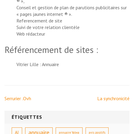
® »,
Conseil et gestion de plan de parutions publicitaires sur
« pages jaunes internet ® ».
Referencement de site
Suivi de votre relation clientèle
Web rédacteur
Référencement de sites :
Vitrier Lille
: Annuaire
Navigation
Serrurier .Ovh
La synchronicité
de
l’article
ÉTIQUETTES
annuaire
AI
annuaire Yalwa
avis positifs