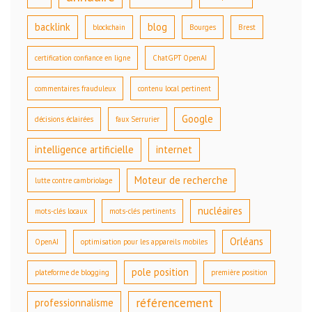
backlink
blog
blockchain
Bourges
Brest
certification confiance en ligne
ChatGPT OpenAI
commentaires frauduleux
contenu local pertinent
Google
décisions éclairées
faux Serrurier
intelligence artificielle
internet
Moteur de recherche
lutte contre cambriolage
nucléaires
mots-clés locaux
mots-clés pertinents
Orléans
OpenAI
optimisation pour les appareils mobiles
pole position
plateforme de blogging
première position
référencement
professionnalisme