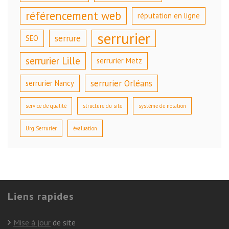
référencement web
réputation en ligne
serrurier
serrure
SEO
serrurier Lille
serrurier Metz
serrurier Orléans
serrurier Nancy
service de qualité
structure du site
système de notation
Urg Serrurier
évaluation
Liens rapides
Mise à jour
de site