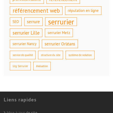
référencement web
réputation en ligne
serrurier
serrure
SEO
serrurier Lille
serrurier Metz
serrurier Orléans
serrurier Nancy
service de qualité
structure du site
système de notation
Urg Serrurier
évaluation
Liens rapides
Mise à jour
de site