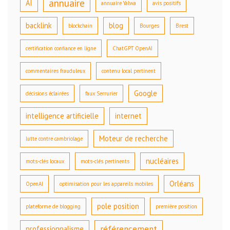
annuaire
AI
annuaire Yalwa
avis positifs
backlink
blog
blockchain
Bourges
Brest
certification confiance en ligne
ChatGPT OpenAI
commentaires frauduleux
contenu local pertinent
Google
décisions éclairées
faux Serrurier
intelligence artificielle
internet
Moteur de recherche
lutte contre cambriolage
nucléaires
mots-clés locaux
mots-clés pertinents
Orléans
OpenAI
optimisation pour les appareils mobiles
pole position
plateforme de blogging
première position
référencement
professionnalisme