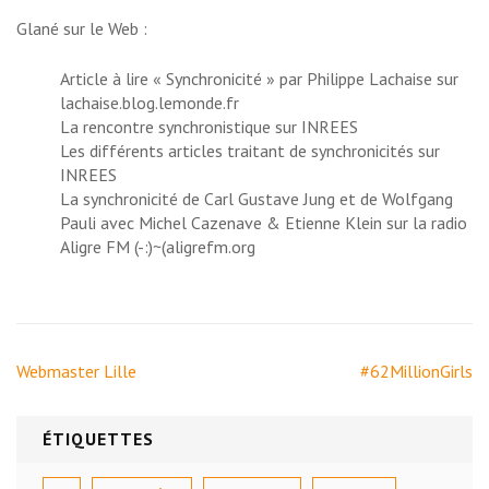
Glané sur le Web :
Article à lire «
Synchronicité
» par Philippe Lachaise sur
lachaise.blog.lemonde.fr
La rencontre synchronistique
sur
INREES
Les différents articles traitant de
synchronicités
sur
INREES
La synchronicité
de
Carl Gustave Jung
et de
Wolfgang
Pauli
avec
Michel Cazenave
&
Etienne Klein
sur la radio
Aligre FM
(-:)~(aligrefm.org
Navigation
Webmaster Lille
#62MillionGirls
de
l’article
ÉTIQUETTES