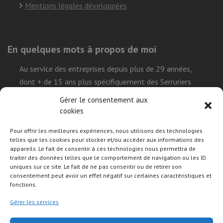
Mentions légales développées
En quelques mots à propos de moi
Au service des entreprises depuis plus de 29 années,
dont + de 15 ans plus spécifiquement des Serruriers
Urgentistes, ma mission est de simplifier la réalisation
Gérer le consentement aux
leur projet sur le Web et démystifier l’environnement
cookies
technique que représente l’univers internet, tout en leur
Pour offrir les meilleures expériences, nous utilisons des technologies
permettant de construire leurs présences de façon
telles que les cookies pour stocker et/ou accéder aux informations des
efficace, durable et autonome.
appareils. Le fait de consentir à ces technologies nous permettra de
traiter des données telles que le comportement de navigation ou les ID
uniques sur ce site. Le fait de ne pas consentir ou de retirer son
consentement peut avoir un effet négatif sur certaines caractéristiques et
Suivre mon activité sur les réseaux sociaux
fonctions.
Gérer les services