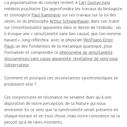
La popularisation du concept revient à
Carl Gustav Jung
médecin psychiatre. Qui approfondira les travaux du biologiste
et zoologiste
Paul Kammerer
sur ses travaux sur la loi des
séries, et du philosophe
Arthur Schopenhauer
, dans son traité
sur l’intentionnalité apparente dans le destin de l’individu ; où
il évoque une « simultanéité sans lien causal, que l’on nomme
hasard ». Jung réfléchira avec le physicien
Wolfgang Ernst
Pauli
, un des fondateurs de la mécanique quantique, pour
formaliser et comprendre ce
phénomène de simultanéité
d’occurrences sans cause apparente, révélateur de sens pour
l’observateur
.
Comment et pourquoi ces circonstances synchronistiques se
produisent-elle ?
Ces conjonctures en résonance ne seraient dues qu’à une
disposition de notre perception, de la Nature qui nous
environne. En ce sens que la synchronicité serait présente en
chaque instant et en tout chose, mais notre conscience ne la
perçoit qu’à de rares moments.