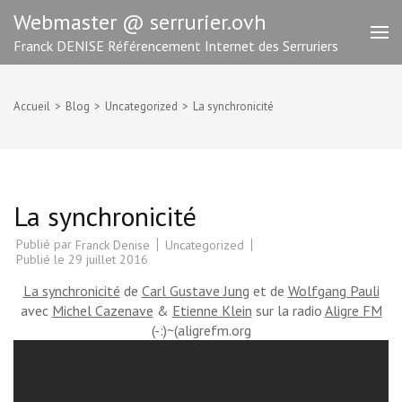
Aller
Webmaster @ serrurier.ovh
au
Franck DENISE Référencement Internet des Serruriers
contenu
(Pressez
Entrée)
Accueil
>
Blog
>
Uncategorized
>
La synchronicité
La synchronicité
Publié par
Uncategorized
Franck Denise
Publié le
29 juillet 2016
La synchronicité
de
Carl Gustave Jung
et de
Wolfgang Pauli
avec
Michel Cazenave
&
Etienne Klein
sur la radio
Aligre FM
(-:)~(aligrefm.org