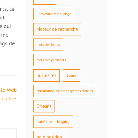
ts, la
lutte contre cambriolage
ont
e qui
Moteur de recherche
orme
logs de
mots-clés locaux
mots-clés pertinents
nucléaires
OpenAI
site Web
optimisation pour les appareils mobiles
herche?
Orléans
plateforme de blogging
pole position