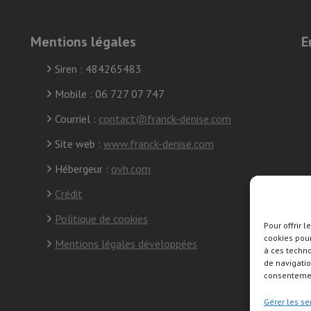
Mentions légales
E
Siren : 484265483
Mobile : 06 727 07 747
Courriel :
contact@franck-denise.com
Site web :
www.franck-denise.com
Hébergeur :
ovh.com
Crédit
Politique de cookies
Pour offrir 
cookies pour
S
Mentions légales développées
à ces techn
s
de navigatio
consentement
Gérer les se