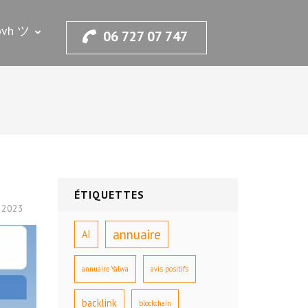
.ovh ツ
06 727 07 747
ÉTIQUETTES
r 2023
annuaire
AI
annuaire Yalwa
avis positifs
backlink
blockchain