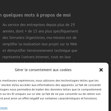
n quelques mots à propos de moi
Au service des entreprises depuis plus de 29
années, dont + de 15 ans plus spécifiquement
des Serruriers Urgentistes, ma mission est de
simplifier la réalisation leur projet sur le Web
et démystifier l’environnement technique que
représente l’univers internet, tout en leur
permettant de construire leurs présences de
façon efficace, durable et autonome.
Gérer le consentement aux cookies
les meilleures expériences, nous utilisons des technologies telles que les
 stocker et/ou accéder aux informations des appareils. Le fait de consentir
uivre mon activité sur les réseaux
ologies nous permettra de traiter des données telles que le comportement
ociaux
n ou les ID uniques sur ce site. Le fait de ne pas consentir ou de retirer son
 peut avoir un effet négatif sur certaines caractéristiques et fonctions.
rvices