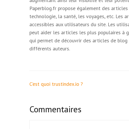
augmentant ainsi leur visibilité et leur potent
Paperblog.fr propose également des articles d
technologie, la santé, les voyages, etc. Les a
accessibles aux utilisateurs du site. Les utili
peut aider les articles les plus populaires à 
qui permet de découvrir des articles de blog 
différents auteurs.
Navigation
C’est quoi trustindex.io ?
de
l’article
Commentaires