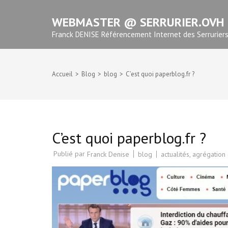
Aller
WEBMASTER @ SERRURIER.OVH
au
contenu
Franck DENISE Référencement Internet des Serrurier
(Pressez
Entrée)
Accueil
>
Blog
>
blog
>
C’est quoi paperblog.fr ?
C’est quoi paperblog.fr ?
Publié par
blog
actualités
,
agrégation d
Franck Denise