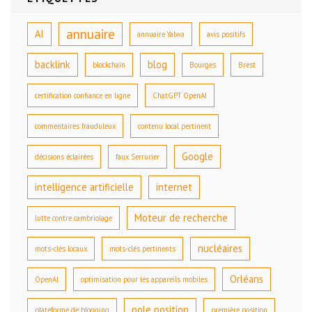
annuaire
AI
annuaire Yalwa
avis positifs
backlink
blog
blockchain
Bourges
Brest
certification confiance en ligne
ChatGPT OpenAI
commentaires frauduleux
contenu local pertinent
Google
décisions éclairées
faux Serrurier
intelligence artificielle
internet
Moteur de recherche
lutte contre cambriolage
nucléaires
mots-clés locaux
mots-clés pertinents
Orléans
OpenAI
optimisation pour les appareils mobiles
pole position
plateforme de blogging
première position