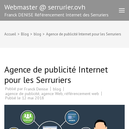
Aller
Webmaster @ serrurier.ovh
au
Franck DENISE Référencement Internet des Serruriers
contenu
(Pressez
Entrée)
Accueil
>
Blog
>
blog
>
Agence de publicité Internet pour les Serruriers
Agence de publicité Internet
pour les Serruriers
Publié par
blog
Franck Denise
agence de publicité
,
agence Web
,
référencement web
Publié le
12 mai 2018