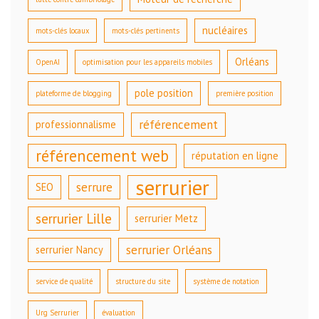
nucléaires
mots-clés locaux
mots-clés pertinents
Orléans
OpenAI
optimisation pour les appareils mobiles
pole position
plateforme de blogging
première position
référencement
professionnalisme
référencement web
réputation en ligne
serrurier
serrure
SEO
serrurier Lille
serrurier Metz
serrurier Orléans
serrurier Nancy
service de qualité
structure du site
système de notation
Urg Serrurier
évaluation