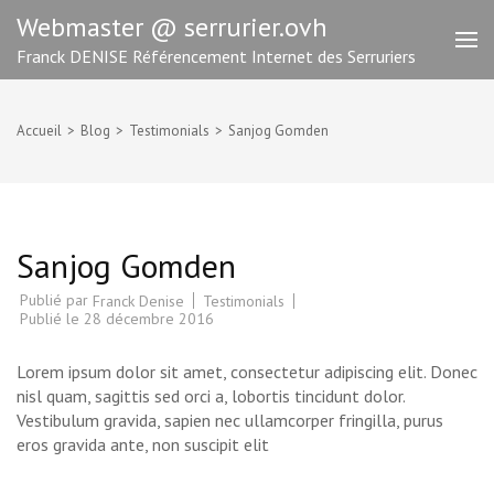
Aller
Webmaster @ serrurier.ovh
au
Franck DENISE Référencement Internet des Serruriers
contenu
(Pressez
Entrée)
Accueil
>
Blog
>
Testimonials
>
Sanjog Gomden
Sanjog Gomden
Publié par
Testimonials
Franck Denise
Publié le
28 décembre 2016
Lorem ipsum dolor sit amet, consectetur adipiscing elit. Donec
nisl quam, sagittis sed orci a, lobortis tincidunt dolor.
Vestibulum gravida, sapien nec ullamcorper fringilla, purus
eros gravida ante, non suscipit elit