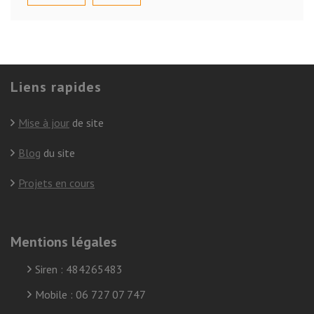
Liens rapides
Mise à jour
de site
Blog
du site
Projets en cours
Mentions légales
Siren : 484265483
Mobile : 06 727 07 747