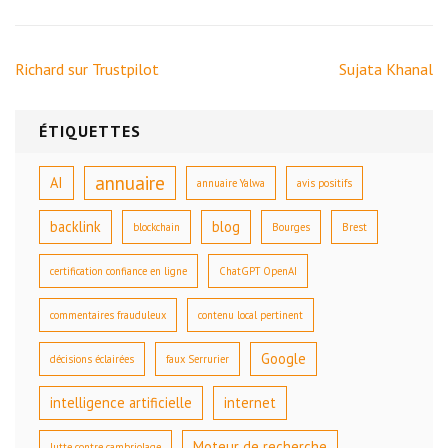
Navigation
Richard sur Trustpilot
Sujata Khanal
de
l’article
ÉTIQUETTES
annuaire
AI
annuaire Yalwa
avis positifs
backlink
blog
blockchain
Bourges
Brest
certification confiance en ligne
ChatGPT OpenAI
commentaires frauduleux
contenu local pertinent
Google
décisions éclairées
faux Serrurier
intelligence artificielle
internet
Moteur de recherche
lutte contre cambriolage